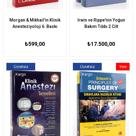
Morgan & Mikhail'in Klinik
Irwin ve Rippe'nin Yoğun
Anesteziyoloji 6. Baskı
Bakım Tıbbı 2 Cilt
₺599,00
₺17.500,00
Ücretsiz
Ücretsiz
Yeni
Kargo
Kargo
Ürün