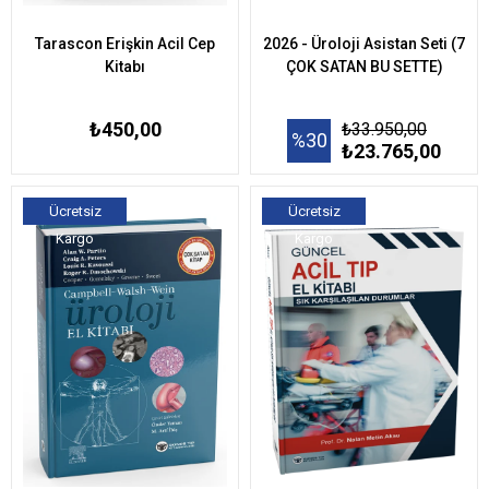
Tarascon Erişkin Acil Cep
2026 - Üroloji Asistan Seti (7
Kitabı
ÇOK SATAN BU SETTE)
₺450,00
₺33.950,00
%30
₺23.765,00
Ücretsiz
Ücretsiz
Kargo
Kargo