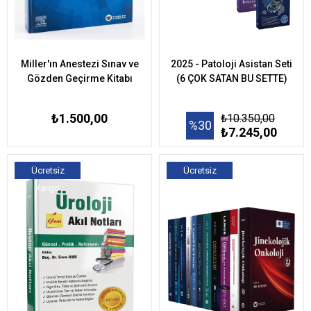
Miller'ın Anestezi Sınav ve
2025 - Patoloji Asistan Seti
Gözden Geçirme Kitabı
(6 ÇOK SATAN BU SETTE)
₺1.500,00
₺10.350,00
%30
₺7.245,00
Ücretsiz
Ücretsiz
Kargo
Kargo