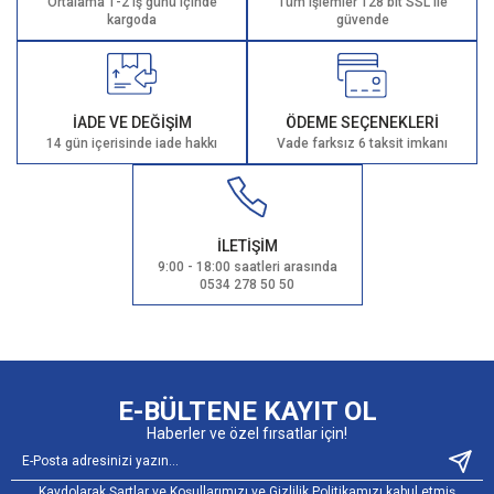
Ortalama 1-2 iş günü içinde
Tüm işlemler 128 bit SSL ile
kargoda
güvende
İADE VE DEĞİŞİM
ÖDEME SEÇENEKLERİ
14 gün içerisinde iade hakkı
Vade farksız 6 taksit imkanı
İLETİŞİM
9:00 - 18:00 saatleri arasında
0534 278 50 50
E-BÜLTENE KAYIT OL
Haberler ve özel fırsatlar için!
Kaydolarak Şartlar ve Koşullarımızı ve Gizlilik Politikamızı kabul etmiş