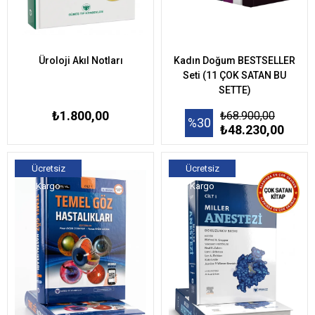
Üroloji Akıl Notları
Kadın Doğum BESTSELLER
Seti (11 ÇOK SATAN BU
SETTE)
₺1.800,00
₺68.900,00
%30
₺48.230,00
Ücretsiz
Ücretsiz
Kargo
Kargo