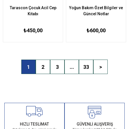
Tarascon Çocuk Acil Cep
Yoğun Bakım Özet Bilgiler ve
Kitabı
Güncel Notlar
₺450,00
₺600,00
1
2
3
...
33
>
HIZLI TESLİMAT
GÜVENLİ ALIŞVERİŞ