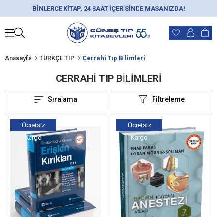
BİNLERCE KİTAP, 24 SAAT İÇERİSİNDE MASANIZDA!
Anasayfa
TÜRKÇE TIP
Cerrahi Tıp Bilimleri
CERRAHI TIP BILIMLERI
Sıralama
Filtreleme
Ücretsiz
Ücretsiz
Kargo
Kargo