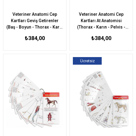
Veteriner Anatomi Cep
Veteriner Anatomi Cep
Kartları Geviş Getirenler
Kartları At Anatomisi
(Baş - Boyun - Thorax - Karın
(Thorax - Karın - Pelvis -
- Pelvis - Üreme O.)
Üreme O.)
₺384,00
₺384,00
Ücretsiz
Kargo