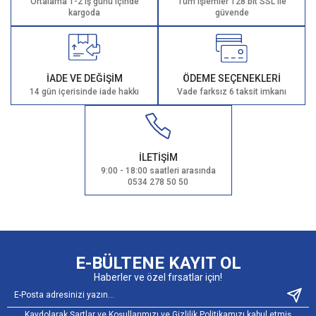
Ortalama 1-2 iş günü içinde
Tüm işlemler 128 bit SSL ile
kargoda
güvende
İADE VE DEĞİŞİM
ÖDEME SEÇENEKLERİ
14 gün içerisinde iade hakkı
Vade farksız 6 taksit imkanı
İLETİŞİM
9:00 - 18:00 saatleri arasında
0534 278 50 50
E-BÜLTENE KAYIT OL
Haberler ve özel fırsatlar için!
Kaydolarak Şartlar ve Koşullarımızı ve Gizlilik Politikamızı kabul etmiş