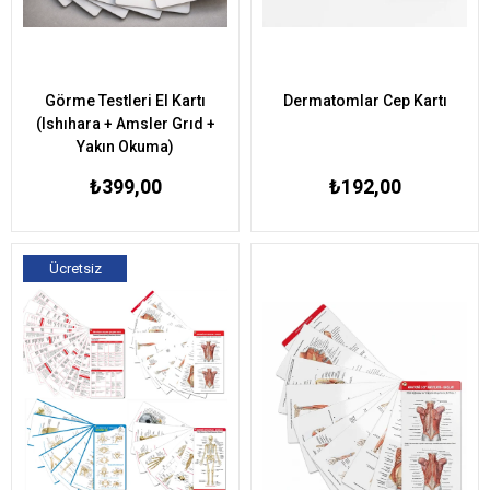
Görme Testleri El Kartı
Dermatomlar Cep Kartı
(Ishıhara + Amsler Grıd +
Yakın Okuma)
₺399,00
₺192,00
Ücretsiz
Kargo