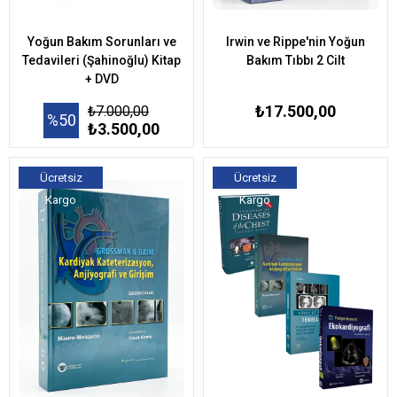
Yoğun Bakım Sorunları ve
Irwin ve Rippe'nin Yoğun
Tedavileri (Şahinoğlu) Kitap
Bakım Tıbbı 2 Cilt
+ DVD
₺17.500,00
₺7.000,00
%50
₺3.500,00
Ücretsiz
Ücretsiz
Kargo
Kargo