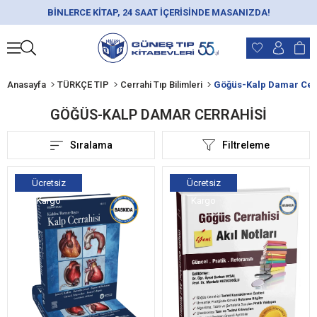
BİNLERCE KİTAP, 24 SAAT İÇERİSİNDE MASANIZDA!
Anasayfa
TÜRKÇE TIP
Cerrahi Tıp Bilimleri
Göğüs-Kalp Damar Cer
GÖĞÜS-KALP DAMAR CERRAHISI
Sıralama
Filtreleme
Ücretsiz
Ücretsiz
Kargo
Kargo