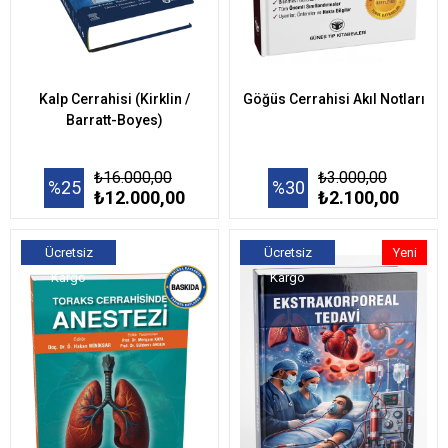
Kalp Cerrahisi (Kirklin /
Göğüs Cerrahisi Akıl Notları
Barratt-Boyes)
₺16.000,00
₺3.000,00
%25
%30
₺12.000,00
₺2.100,00
Ücretsiz
Ücretsiz
Yeni
Kargo
Kargo
Ürün