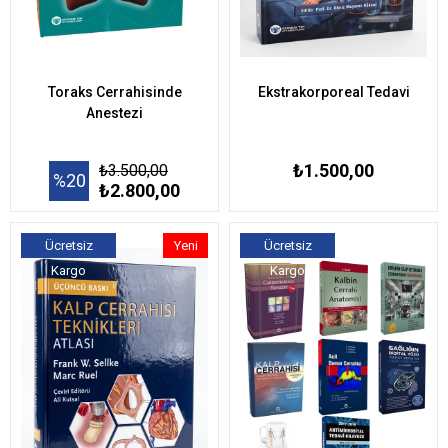
Toraks Cerrahisinde
Ekstrakorporeal Tedavi
Anestezi
₺1.500,00
₺3.500,00
%20
₺2.800,00
Ücretsiz
Yeni
Ücretsiz
Kargo
Ürün
Kargo