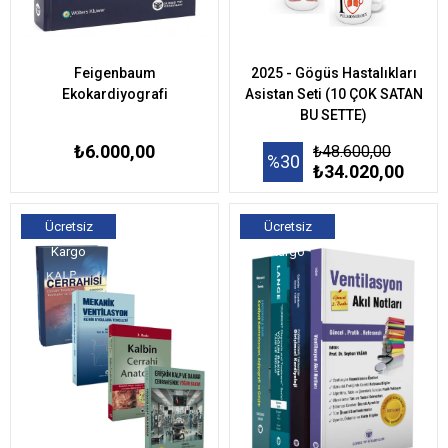
Feigenbaum
2025 - Gögüs Hastalıkları
Ekokardiyografi
Asistan Seti (10 ÇOK SATAN
BU SETTE)
₺6.000,00
₺48.600,00
%30
₺34.020,00
Ücretsiz
Ücretsiz
Kargo
Kargo