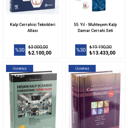
Kalp Cerrahisi Teknikleri
55. Yıl - Muhteşem Kalp
Atlası
Damar Cerrahi Seti
₺3.000,00
₺19.190,00
%30
%30
₺2.100,00
₺13.433,00
Ücretsiz
Ücretsiz
Kargo
Kargo