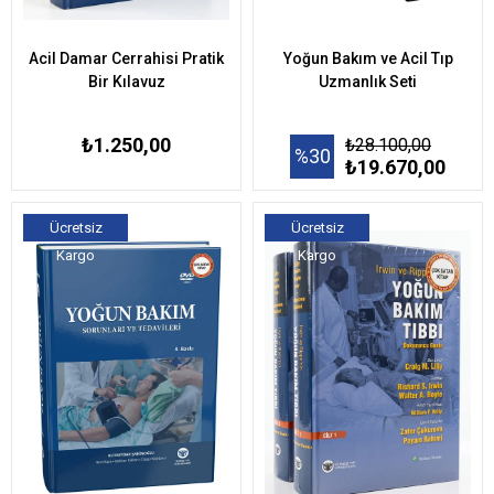
Acil Damar Cerrahisi Pratik
Yoğun Bakım ve Acil Tıp
Bir Kılavuz
Uzmanlık Seti
₺1.250,00
₺28.100,00
%30
₺19.670,00
Ücretsiz
Ücretsiz
Kargo
Kargo