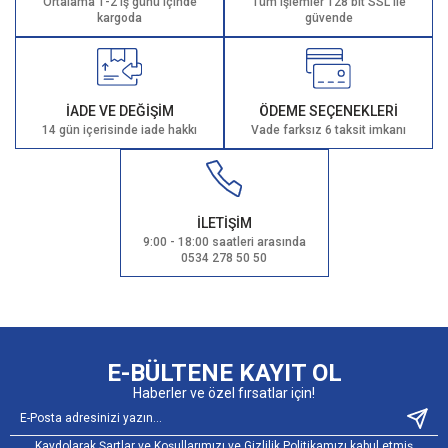
Ortalama 1-2 iş günü içinde
Tüm işlemler 128 bit SSL ile
kargoda
güvende
İADE VE DEĞİŞİM
ÖDEME SEÇENEKLERİ
14 gün içerisinde iade hakkı
Vade farksız 6 taksit imkanı
İLETİŞİM
9:00 - 18:00 saatleri arasında
0534 278 50 50
E-BÜLTENE KAYIT OL
Haberler ve özel fırsatlar için!
Kaydolarak Şartlar ve Koşullarımızı ve Gizlilik Politikamızı kabul etmiş