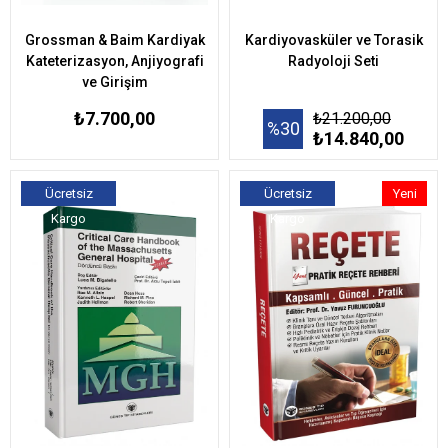
Grossman & Baim Kardiyak
Kardiyovasküler ve Torasik
Kateterizasyon, Anjiyografi
Radyoloji Seti
ve Girişim
₺7.700,00
₺21.200,00
%30
₺14.840,00
Ücretsiz
Ücretsiz
Yeni
Kargo
Kargo
Ürün