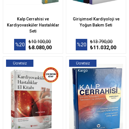
Kalp Cerrahisi ve
Girişimsel Kardiyoloji ve
Kardiyovasküler Hastalıklar
Yoğun Bakım Seti
Seti
₺10.100,00
₺13.790,00
%20
%20
₺8.080,00
₺11.032,00
Ücretsiz
Ücretsiz
Kargo
Kargo