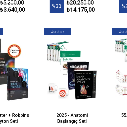
₺5.200,00
₺20.250,00
%30
%
₺3.640,00
₺14.175,00
Ücretsiz
Ücre
Kargo
Kar
etter + Robbins
2025 - Anatomi
55
yton Seti
Başlangıç Seti