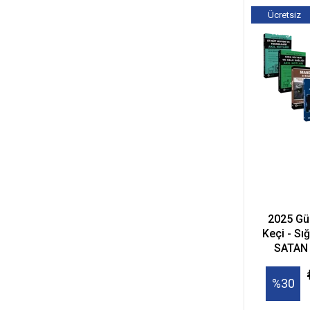
Ücretsiz
Kargo
2025 Gü
Keçi - Sı
SATAN
%30