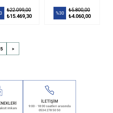
₺22.099,00
₺5.800,00
0
%30
₺15.469,30
₺4.060,00
15
>
İLETİŞİM
ENEKLERİ
9:00 - 18:00 saatleri arasında
aksit imkanı
0534 278 50 50