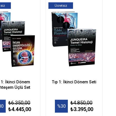
tsiz
Ücretsiz
go
Kargo
 1: İkinci Dönem
Tıp 1: İkinci Dönem Seti
hteşem Üçlü Set
₺6.350,00
₺4.850,00
30
%30
₺4.445,00
₺3.395,00