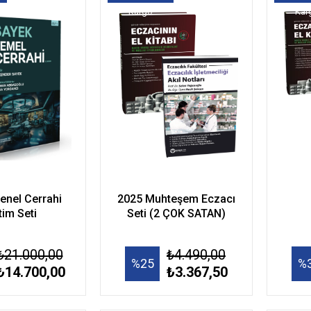
Kargo
Kar
enel Cerrahi
2025 Muhteşem Eczacı
tim Seti
Seti (2 ÇOK SATAN)
₺21.000,00
₺4.490,00
%25
%
₺14.700,00
₺3.367,50