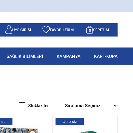
ÜYE GIRIŞI
FAVORILERIM
SEPETIM
0
SAĞLIK BİLİMLERİ
KAMPANYA
KART-KUPA
Stoktakiler
tsiz
Ücretsiz
go
Kargo