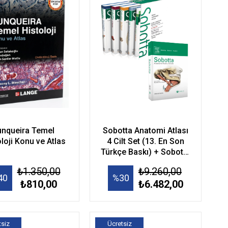
unqueira Temel
Sobotta Anatomi Atlası
loji Konu ve Atlas
4 Cilt Set (13. En Son
Türkçe Baskı) + Sobotta
Konu Kitabı
₺1.350,00
₺9.260,00
40
%30
₺810,00
₺6.482,00
tsiz
Ücretsiz