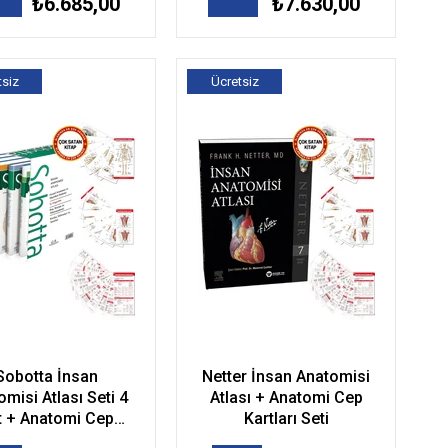
₺6.685,00
₺7.630,00
tsiz
Ücretsiz
go
Kargo
Sobotta İnsan
Netter İnsan Anatomisi
misi Atlası Seti 4
Atlası + Anatomi Cep
lt + Anatomi Cep
Kartları Seti
Kartları Seti