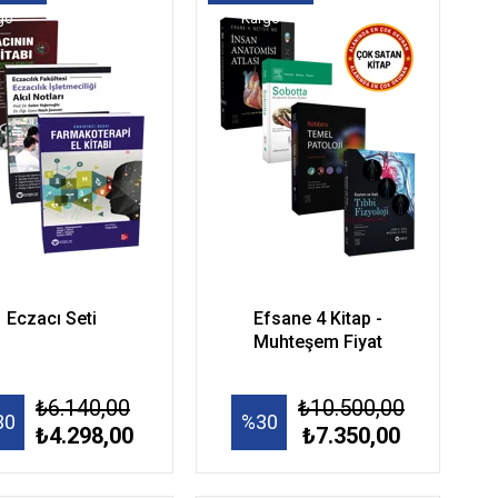
go
Kargo
Eczacı Seti
Efsane 4 Kitap -
Muhteşem Fiyat
₺6.140,00
₺10.500,00
30
%30
₺4.298,00
₺7.350,00