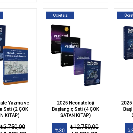
Ücretsiz
Ücre
Kargo
Kar
ale Yazma ve
2025 Neonatoloji
2025 
a Seti (2 ÇOK
Başlangıç Seti (4 ÇOK
Başl
N KİTAP)
SATAN KİTAP)
₺2.750,00
₺12.750,00
%30
%