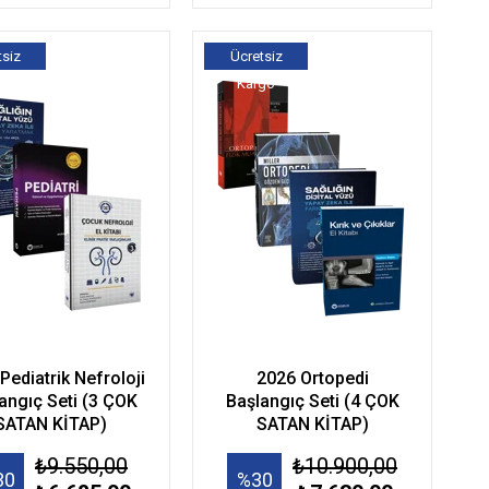
tsiz
Ücretsiz
go
Kargo
Pediatrik Nefroloji
2026 Ortopedi
angıç Seti (3 ÇOK
Başlangıç Seti (4 ÇOK
SATAN KİTAP)
SATAN KİTAP)
₺9.550,00
₺10.900,00
30
%30