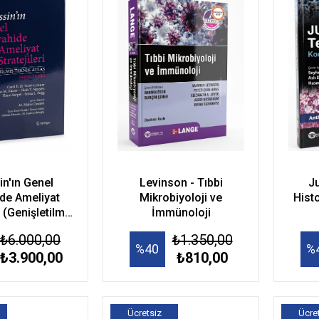
n Genel
Levinson - Tıbbi
J
de Ameliyat
Mikrobiyoloji ve
Histo
i (Genişletilmiş
İmmünoloji
ik Atlas)
₺6.000,00
₺1.350,00
%40
%
₺3.900,00
₺810,00
Ücretsiz
Ücre