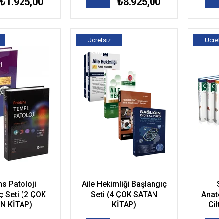
₺1.925,00
₺8.925,00
Ücretsiz
Ücre
Kargo
Kar
s Patoloji
Aile Hekimliği Başlangıç
ç Seti (2 ÇOK
Seti (4 ÇOK SATAN
Anato
N KİTAP)
KİTAP)
Ci