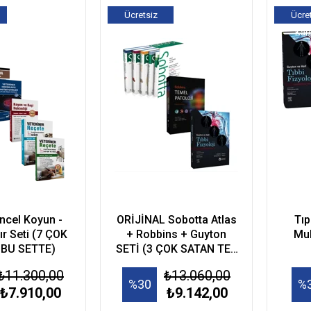
Ücretsiz
Ücre
Kargo
Kar
ncel Koyun -
ORİJİNAL Sobotta Atlas
Tıp
ğır Seti (7 ÇOK
+ Robbins + Guyton
Mu
 BU SETTE)
SETİ (3 ÇOK SATAN TEK
SETTE)
₺11.300,00
₺13.060,00
%30
%
₺7.910,00
₺9.142,00