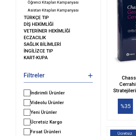
Öğrenci Kitapları Kampanyası
Asistan Kitapları Kampanyası
TÜRKÇE TIP
DİŞ HEKİMLİĞİ
VETERİNER HEKİMLİĞİ
ECZACILIK
SAĞLIK BİLİMLERİ
İNGİLİZCE TIP
KART-KUPA
Filtreler
Chassin'ı
Cerrahi
Stratejiler
İndirimli Ürünler
Tekn
Videolu Ürünler
%35
Yeni Ürünler
Ücretsiz Kargo
Fırsat Ürünleri
Ücretsiz