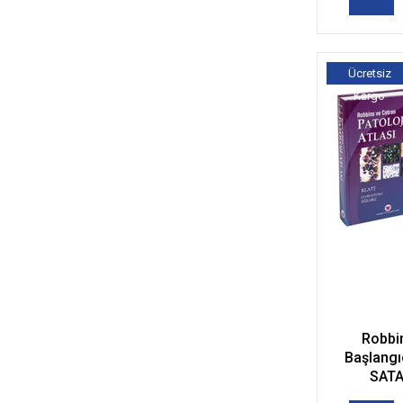
Ücretsiz
Kargo
Robbin
Başlangı
SATA