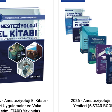
Kargo
 Anesteziyoloji El Kitabı -
2026 - Anesteziyolojin
yi Uygulamalar ve Vaka
Yenileri (6 STAR BOO
etimi (TARD Yayınıdır)