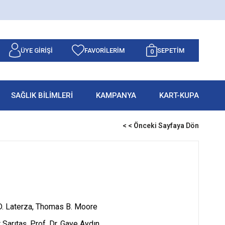
ÜYE GIRIŞI
FAVORILERIM
SEPETIM
0
SAĞLIK BİLİMLERİ
KAMPANYA
KART-KUPA
< < Önceki Sayfaya Dön
D. Laterza, Thomas B. Moore
t Sarıtaş, Prof. Dr. Gaye Aydın