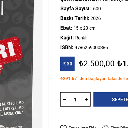
Sayfa Sayısı:
600
Baskı Tarihi:
2026
Ebat:
15 x 23 cm
Kağıt:
Renkli
ISBN:
9786259000886
₺2.500,00
₺1
30
₺291,67
`den başlayan taksitlerle