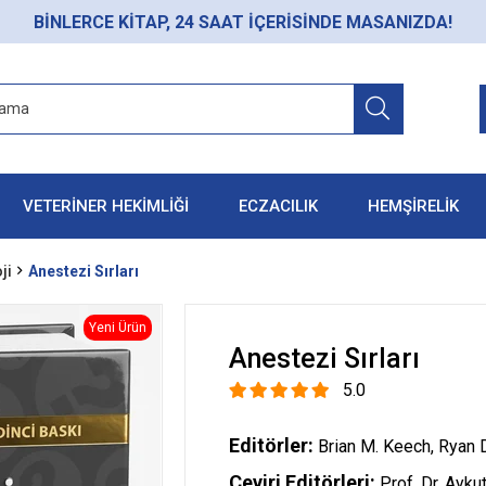
BİNLERCE KİTAP, 24 SAAT İÇERİSİNDE MASANIZDA!
VETERİNER HEKİMLİĞİ
ECZACILIK
HEMŞİRELİK
ji
Anestezi Sırları
Yeni Ürün
Anestezi Sırları
5.0
Editörler:
Brian M. Keech, Ryan 
Çeviri Editörleri:
Prof. Dr. Ayku