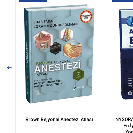
Kargo
Kargo
Brown Rejyonal Anestezi Atlası
NYSORA -
En İ
Yön