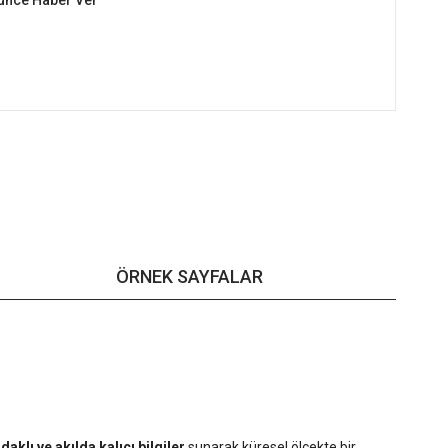
şünce Haber Ver
ÖRNEK SAYFALAR
odaklı ve akılda kalıcı bilgiler
sunarak küresel ölçekte bir