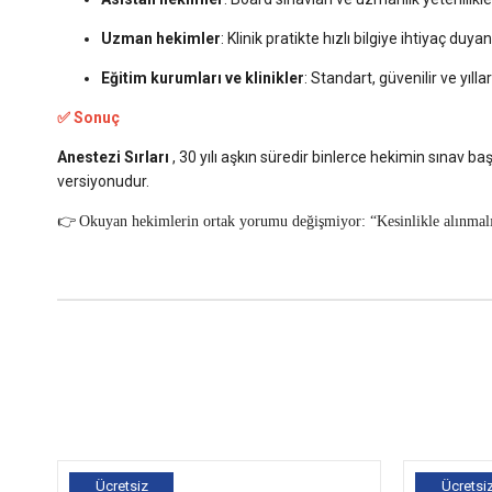
Uzman hekimler
: Klinik pratikte hızlı bilgiye ihtiyaç duyan
Eğitim kurumları ve klinikler
: Standart, güvenilir ve yılla
✅ Sonuç
Anestezi Sırları
, 30 yılı aşkın süredir binlerce hekimin sınav ba
versiyonudur.
👉
Okuyan hekimlerin ortak yorumu değişmiyor: “Kesinlikle alınmal
Ücretsiz
Ücretsi