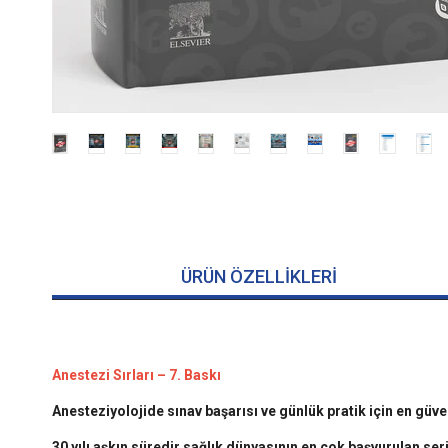
ÜRÜN ÖZELLIKLERI
Anestezi Sırları – 7. Baskı
Anesteziyolojide sınav başarısı ve günlük pratik için en güve
30 yılı aşkın süredir sağlık dünyasının en çok başvurulan ser