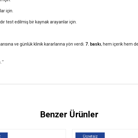
lar için.
rdır test edilmiş bir kaynak arayanlar için.
şarısına ve günlük klinik kararlarına yön verdi.
7. baskı
, hem içerik hem de
ı.”
Benzer Ürünler
z
Ücretsiz