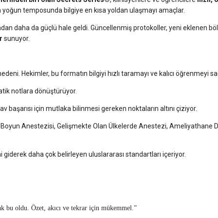
iğin yoğun temposunda bilgiye en kısa yoldan ulaşmayı amaçlar.
ından daha da güçlü hale geldi. Güncellenmiş protokoller, yeni eklenen b
r
sunuyor.
nedeni. Hekimler, bu formatın bilgiyi hızlı taramayı ve kalıcı öğrenmeyi sağ
atik notlara dönüştürüyor.
nav başarısı için mutlaka bilinmesi gereken noktaların altını çiziyor.
Boyun Anestezisi, Gelişmekte Olan Ülkelerde Anestezi, Ameliyathane Dışı
i giderek daha çok belirleyen uluslararası standartları içeriyor.
ak bu oldu. Özet, akıcı ve tekrar için mükemmel.”