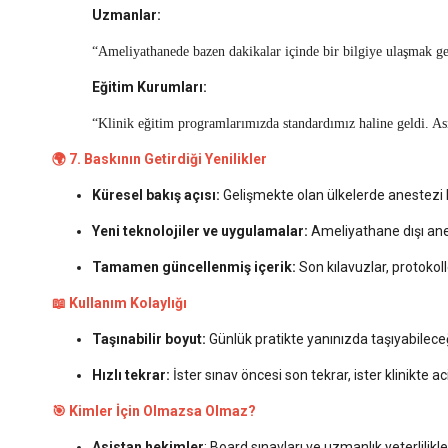
Uzmanlar:
“Ameliyathanede bazen dakikalar içinde bir bilgiye ulaşmak ger
Eğitim Kurumları:
“Klinik eğitim programlarımızda standardımız haline geldi. Asis
🌍 7. Baskının Getirdiği Yenilikler
Küresel bakış açısı:
Gelişmekte olan ülkelerde anestezi böl
Yeni teknolojiler ve uygulamalar:
Ameliyathane dışı anes
Tamamen güncellenmiş içerik:
Son kılavuzlar, protokoll
📖 Kullanım Kolaylığı
Taşınabilir boyut:
Günlük pratikte yanınızda taşıyabilec
Hızlı tekrar:
İster sınav öncesi son tekrar, ister klinikte aci
🎯 Kimler İçin Olmazsa Olmaz?
Asistan hekimler
: Board sınavları ve uzmanlık yeterlilikler