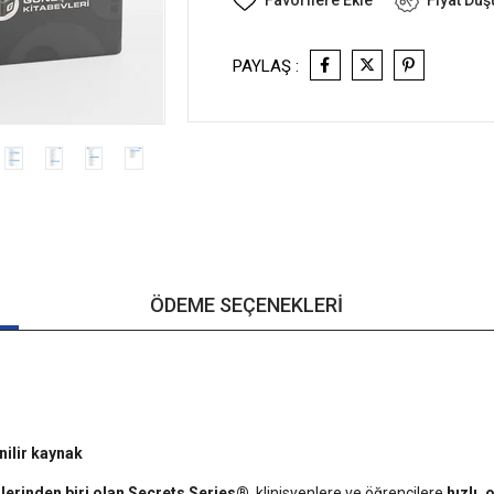
Favorilere Ekle
Fiyat Dü
PAYLAŞ :
ÖDEME SEÇENEKLERI
nilir kaynak
ilerinden biri olan Secrets Series®
, klinisyenlere ve öğrencilere
hızlı, 