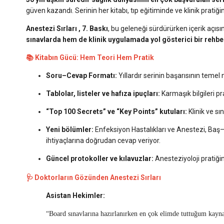
güven kazandı. Serinin her kitabı, tıp eğitiminde ve klinik prat
Anestezi Sırları
, 7. Baskı
, bu geleneği sürdürürken içerik açıs
sınavlarda hem de klinik uygulamada yol gösterici bir rehbe
📚 Kitabın Gücü: Hem Teori Hem Pratik
Soru–Cevap Formatı:
Yıllardır serinin başarısının temel 
Tablolar, listeler ve hafıza ipuçları:
Karmaşık bilgileri pr
“Top 100 Secrets” ve “Key Points” kutuları:
Klinik ve sı
Yeni bölümler:
Enfeksiyon Hastalıkları ve Anestezi, Baş–
ihtiyaçlarına doğrudan cevap veriyor.
Güncel protokoller ve kılavuzlar:
Anesteziyoloji pratiğin
🩺 Doktorların Gözünden Anestezi Sırları
Asistan Hekimler:
“Board sınavlarına hazırlanırken en çok elimde tuttuğum kayn