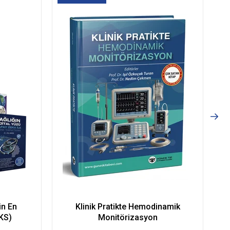
Kargo
in En
Klinik Pratikte Hemodinamik
2
KS)
Monitörizasyon