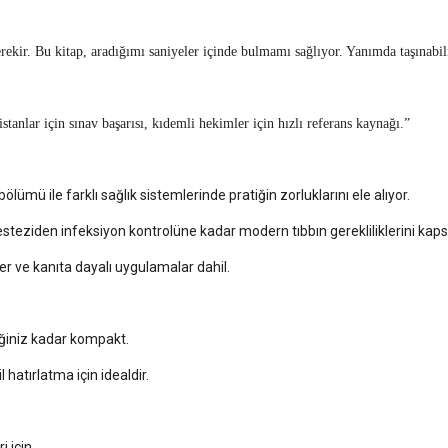
ekir. Bu kitap, aradığımı saniyeler içinde bulmamı sağlıyor. Yanımda taşınabil
tanlar için sınav başarısı, kıdemli hekimler için hızlı referans kaynağı.”
ümü ile farklı sağlık sistemlerinde pratiğin zorluklarını ele alıyor.
teziden infeksiyon kontrolüne kadar modern tıbbın gerekliliklerini kapsı
er ve kanıta dayalı uygulamalar dahil.
eğiniz kadar kompakt.
l hatırlatma için idealdir.
i için.