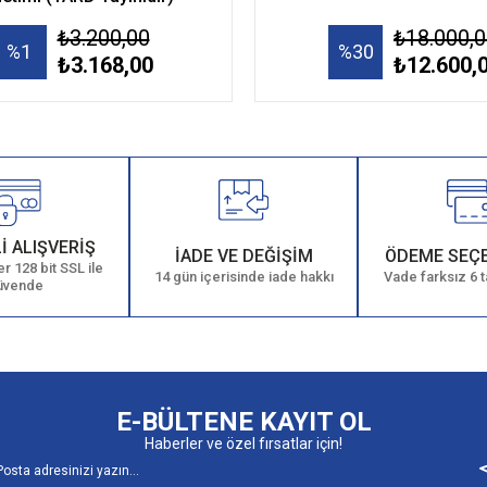
₺3.200,00
₺18.000,
%1
%30
₺3.168,00
₺12.600,
İ ALIŞVERİŞ
İADE VE DEĞİŞİM
ÖDEME SEÇ
r 128 bit SSL ile
14 gün içerisinde iade hakkı
Vade farksız 6 t
üvende
E-BÜLTENE KAYIT OL
Haberler ve özel fırsatlar için!