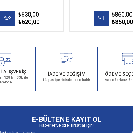
₺630,00
₺860,00
%2
%1
₺620,00
₺850,00
İ ALIŞVERİŞ
İADE VE DEĞİŞİM
ÖDEME SEÇ
r 128 bit SSL ile
14 gün içerisinde iade hakkı
Vade farksız 6 t
üvende
E-BÜLTENE KAYIT OL
Haberler ve özel fırsatlar için!