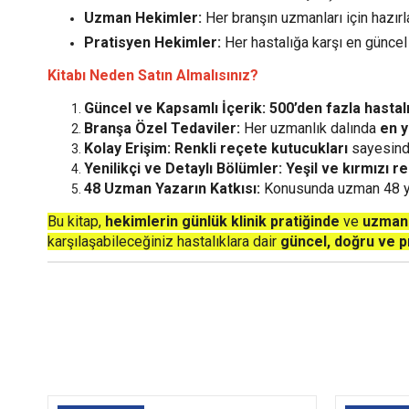
Uzman Hekimler:
Her branşın uzmanları için hazır
Pratisyen Hekimler:
Her hastalığa karşı en günce
Kitabı Neden Satın Almalısınız?
Güncel ve Kapsamlı İçerik:
500’den fazla hastal
Branşa Özel Tedaviler:
Her uzmanlık dalında
en y
Kolay Erişim:
Renkli reçete kutucukları
sayesinde
Yenilikçi ve Detaylı Bölümler:
Yeşil ve kırmızı re
48 Uzman Yazarın Katkısı:
Konusunda uzman 48 yaz
Bu kitap,
hekimlerin günlük klinik pratiğinde
ve
uzmanl
karşılaşabileceğiniz hastalıklara dair
güncel, doğru ve pr