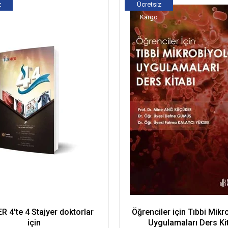
z
Ücretsiz
Kargo
 4'te 4 Stajyer doktorlar
Öğrenciler için Tıbbi Mikro
için
Uygulamaları Ders Ki