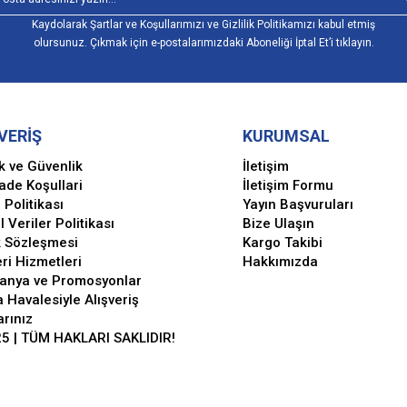
Kaydolarak Şartlar ve Koşullarımızı ve Gizlilik Politikamızı kabul etmiş
olursunuz. Çıkmak için e-postalarımızdaki Aboneliği İptal Et’i tıklayın.
VERİŞ
KURUMSAL
ik ve Güvenlik
İletişim
İade Koşullari
İletişim Formu
 Politikası
Yayın Başvuruları
l Veriler Politikası
Bize Ulaşın
k Sözleşmesi
Kargo Takibi
ri Hizmetleri
Hakkımızda
anya ve Promosyonlar
 Havalesiyle Alışveriş
arınız
5 | TÜM HAKLARI SAKLIDIR!