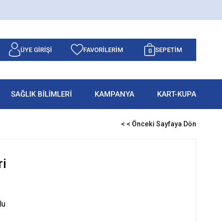
ÜYE GIRIŞI
FAVORILERIM
SEPETIM
0
SAĞLIK BİLİMLERİ
KAMPANYA
KART-KUPA
< < Önceki Sayfaya Dön
ri
lu