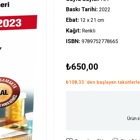
Baskı Tarihi:
2022
Ebat:
12 x 21 cm
Kağıt:
Renkli
ISBN:
9789752778665
₺650,00
₺108,33
`den başlayan taksitlerle
Ürün s