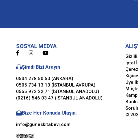
SOSYAL MEDYA
ALIŞ
Gizlil
İptal 
Şimdi Bizi Arayın
Çerez
Kişise
0534 278 50 50 (ANKARA)
Üyeli
0505 734 13 13 (İSTANBUL AVRUPA)
Müşte
0555 972 22 71 (İSTANBUL ANADOLU)
Kamp
(0216) 546 03 47 (İSTANBUL ANADOLU)
Banka
Sorul
Bize Her Konuda Ulaşın:
© 202
info@guneskitabevi.com