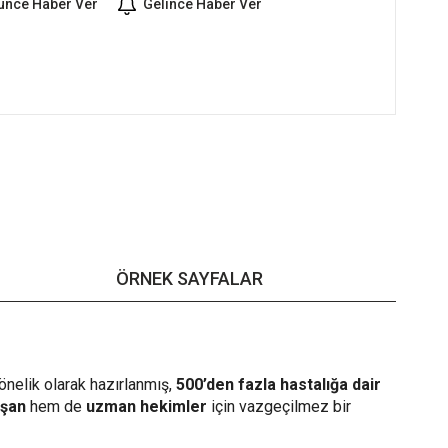
şünce Haber Ver
Gelince Haber Ver
ÖRNEK SAYFALAR
önelik olarak hazırlanmış,
500’den fazla hastalığa dair
ışan
hem de
uzman hekimler
için vazgeçilmez bir