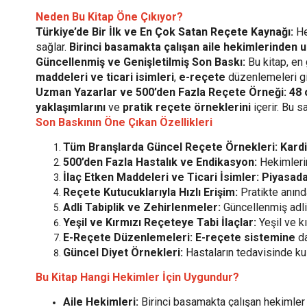
Neden Bu Kitap Öne Çıkıyor?
Türkiye’de Bir İlk ve En Çok Satan Reçete Kaynağı:
He
sağlar.
Birinci basamakta çalışan aile hekimlerinden
Güncellenmiş ve Genişletilmiş Son Baskı:
Bu kitap, en 
maddeleri ve ticari isimleri
,
e-reçete
düzenlemeleri gib
Uzman Yazarlar ve 500’den Fazla Reçete Örneği:
48 
yaklaşımlarını
ve
pratik reçete örneklerini
içerir. Bu 
Son Baskının Öne Çıkan Özellikleri
Tüm Branşlarda Güncel Reçete Örnekleri:
Kardi
500’den Fazla Hastalık ve Endikasyon:
Hekimlerin
İlaç Etken Maddeleri ve Ticari İsimler:
Piyasada
Reçete Kutucuklarıyla Hızlı Erişim:
Pratikte anınd
Adli Tabiplik ve Zehirlenmeler:
Güncellenmiş adli
Yeşil ve Kırmızı Reçeteye Tabi İlaçlar:
Yeşil ve kı
E-Reçete Düzenlemeleri:
E-reçete sistemine
da
Güncel Diyet Örnekleri:
Hastaların tedavisinde ku
Bu Kitap Hangi Hekimler İçin Uygundur?
Aile Hekimleri:
Birinci basamakta çalışan hekimler i