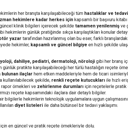
kimlerin her branşta karşılaşabileceği tüm
hastalıklar ve tedavi
 uzman hekimlere kadar herkes için
kapsamlı bir başvuru kitabı 
güncel klinik bilgileri içerecek şekilde
tamamen yenilenmiş
ve g
i hekimlerin günlük pratiğinde sıkça karşılaştıkları konular detaylı
otör yazar
tarafından hazırlanmış olan bu eser, farklı branşlardak
sayede hekimler,
kapsamlı ve güncel bilgiye
en hızlı şekilde ulaşa
yoloji, dahiliye, pediatri, dermatoloji, nöroloji
gibi her branş iç
 günlük pratikte karşılaşabileceği her türlü hastalığın reçete örnek
 bulunan ilaçlar
hem etken maddeleriyle hem de ticari isimleriyle 
a kullanılabilecek şekilde,
renkli reçete kutucukları
ile hızlı er
 rapor örnekleri ve
zehirlenme durumları
için reçetelerle pratik
rmızı reçete kapsamındaki ilaçlara dair detaylı bilgiler.
ir bilgilerle hekimlerin teknolojik uygulamalara uygun çalışmasını
llanılan
diyet listeleri
ile daha bütünsel bir tedavi yaklaşımı.
çin en güncel ve pratik reçete örnekleriyle dolu.