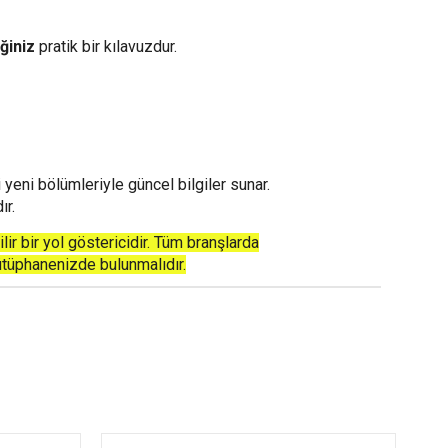
ğiniz
pratik bir kılavuzdur.
 yeni bölümleriyle güncel bilgiler sunar.
ır.
lir bir yol göstericidir. Tüm branşlarda
ütüphanenizde bulunmalıdır.