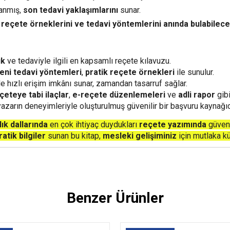
lanmış,
son tedavi yaklaşımlarını
sunar.
l
reçete örneklerini ve tedavi yöntemlerini anında bulabilece
ık
ve tedaviyle ilgili en kapsamlı reçete kılavuzu.
eni tedavi yöntemleri
,
pratik reçete örnekleri
ile sunulur.
 hızlı erişim imkânı sunar, zamandan tasarruf sağlar.
çeteye tabi ilaçlar
,
e-reçete düzenlemeleri
ve
adli rapor
gibi
arın deneyimleriyle oluşturulmuş güvenilir bir başvuru kaynağıd
ık dallarında
en çok ihtiyaç duydukları
reçete yazımında
güveni
atik bilgiler
sunan bu kitap,
mesleki gelişiminiz
için mutlaka k
Benzer Ürünler