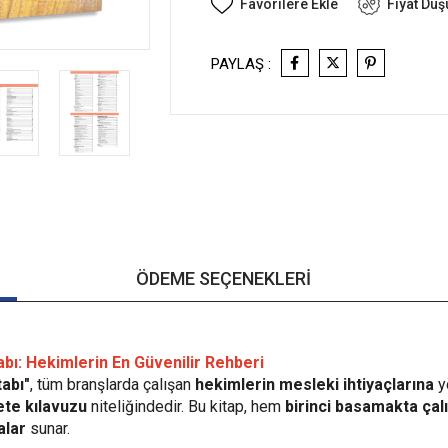
Favorilere Ekle
Fiyat Dü
PAYLAŞ :
ÖDEME SEÇENEKLERI
abı: Hekimlerin En Güvenilir Rehberi
tabı"
, tüm branşlarda çalışan
hekimlerin mesleki ihtiyaçlarına
y
ete kılavuzu
niteliğindedir. Bu kitap, hem
birinci basamakta çal
alar
sunar.