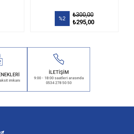
₺300,00
%2
₺295,00
İLETİŞİM
ENEKLERİ
9:00 - 18:00 saatleri arasında
aksit imkanı
0534 278 50 50