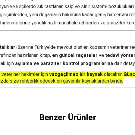
yun ve keçilerde sık rastlanan kalp ve sinir sistemi bozuklukları 
girişimlerden, yeni doğanların bakımına kadar geniş bir cerrahi re
irlenmelerine yönelik hızlı müdahale rehberleri ve paraziter kor
alıkları
üzerine Türkiye’de mevcut olan en kapsamlı veteriner reç
afından hazırlanan kitap,
en güncel reçeteler
ve
tedavi yönte
ak için
aşılama ve paraziter kontrol programlarına
dair detayl
 veteriner hekimler için
vazgeçilmez bir kaynak
olacaktır.
Günce
ızda size rehberlik edecek en güvenilir kaynaklardan biridir.
Benzer Ürünler