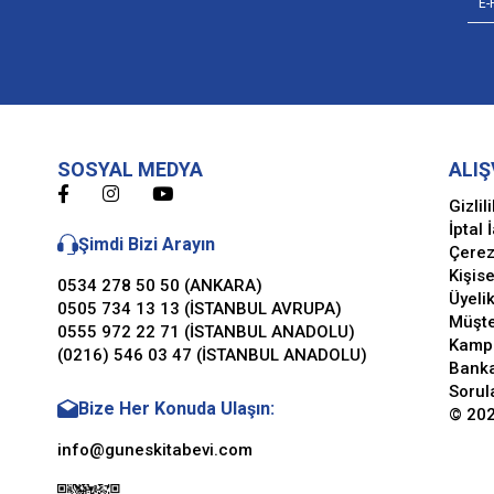
SOSYAL MEDYA
ALIŞ
Gizlil
İptal 
Şimdi Bizi Arayın
Çerez
Kişise
0534 278 50 50 (ANKARA)
Üyeli
0505 734 13 13 (İSTANBUL AVRUPA)
Müşte
0555 972 22 71 (İSTANBUL ANADOLU)
Kamp
(0216) 546 03 47 (İSTANBUL ANADOLU)
Banka
Sorul
Bize Her Konuda Ulaşın:
© 202
info@guneskitabevi.com