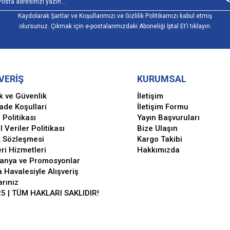
Kaydolarak Şartlar ve Koşullarımızı ve Gizlilik Politikamızı kabul etmiş
olursunuz. Çıkmak için e-postalarımızdaki Aboneliği İptal Et’i tıklayın.
VERİŞ
KURUMSAL
ik ve Güvenlik
İletişim
İade Koşullari
İletişim Formu
 Politikası
Yayın Başvuruları
l Veriler Politikası
Bize Ulaşın
k Sözleşmesi
Kargo Takibi
ri Hizmetleri
Hakkımızda
anya ve Promosyonlar
 Havalesiyle Alışveriş
arınız
5 | TÜM HAKLARI SAKLIDIR!