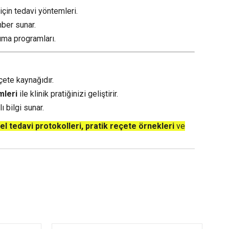
için tedavi yöntemleri.
hber sunar.
uma programları.
ete kaynağıdır.
mleri
ile klinik pratiğinizi geliştirir.
ı bilgi sunar.
l tedavi protokolleri, pratik reçete örnekleri
ve