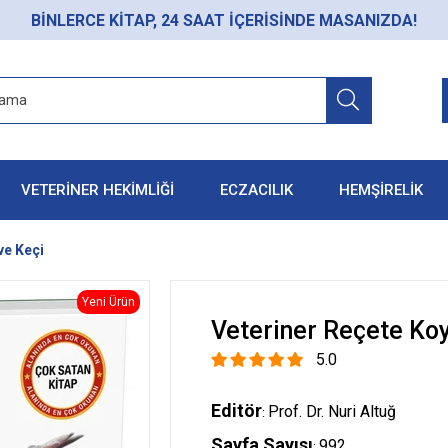
BİNLERCE KİTAP, 24 SAAT İÇERİSİNDE MASANIZDA!
VETERİNER HEKİMLİĞİ
ECZACILIK
HEMŞİRELİK
ve Keçi
Yeni Ürün
Veteriner Reçete Koy
5.0
Editör
Prof. Dr. Nuri Altuğ
:
Sayfa Sayısı
992
: