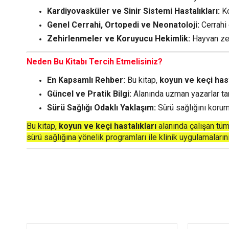
Kardiyovasküler ve Sinir Sistemi Hastalıkları:
Ko
Genel Cerrahi, Ortopedi ve Neonatoloji:
Cerrahi 
Zehirlenmeler ve Koruyucu Hekimlik:
Hayvan zeh
Neden Bu Kitabı Tercih Etmelisiniz?
En Kapsamlı Rehber:
Bu kitap,
koyun ve keçi hast
Güncel ve Pratik Bilgi:
Alanında uzman yazarlar tar
Sürü Sağlığı Odaklı Yaklaşım:
Sürü sağlığını korum
Bu kitap,
koyun ve keçi hastalıkları
alanında çalışan tüm
sürü sağlığına yönelik programları ile klinik uygulamaların