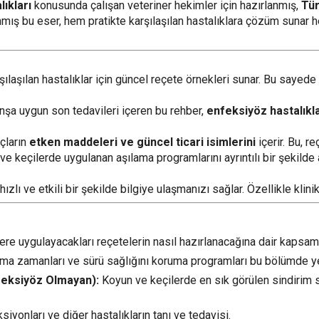
ıkları
konusunda çalışan veteriner hekimler için hazırlanmış,
Tür
nmış bu eser, hem pratikte karşılaşılan hastalıklara çözüm sunar
ılaşılan hastalıklar için güncel reçete örnekleri sunar. Bu sayede 
nşa uygun son tedavileri içeren bu rehber,
enfeksiyöz hastalıkl
açların
etken maddeleri ve güncel ticari isimlerini
içerir. Bu, re
e keçilerde uygulanan aşılama programlarını ayrıntılı bir şekilde 
ızlı ve etkili bir şekilde bilgiye ulaşmanızı sağlar. Özellikle klin
e uygulayacakları reçetelerin nasıl hazırlanacağına dair kapsamlı 
lama zamanları ve sürü sağlığını koruma programları bu bölümde yer
nfeksiyöz Olmayan):
Koyun ve keçilerde en sık görülen sindirim si
yonları ve diğer hastalıkların tanı ve tedavisi.