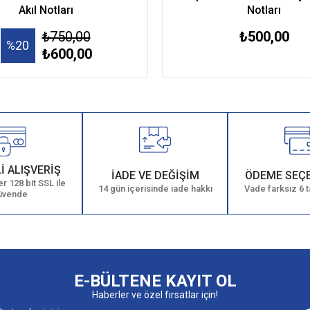
Akıl Notları
Notları
₺750,00
₺500,00
%20
₺600,00
İ ALIŞVERİŞ
İADE VE DEĞİŞİM
ÖDEME SEÇ
r 128 bit SSL ile
14 gün içerisinde iade hakkı
Vade farksız 6 t
üvende
E-BÜLTENE KAYIT OL
Haberler ve özel fırsatlar için!