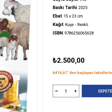
Baskı Tarihi
2025
:
Ebat
15 x 23 cm
:
Kağıt
Kuşe - Renkli
:
ISBN
9786256065628
:
₺2.500,00
₺416,67
`den başlayan taksitlerle