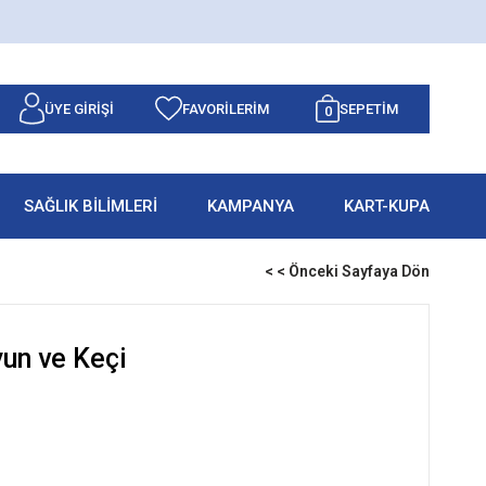
ÜYE GIRIŞI
FAVORILERIM
SEPETIM
0
SAĞLIK BİLİMLERİ
KAMPANYA
KART-KUPA
< < Önceki Sayfaya Dön
un ve Keçi