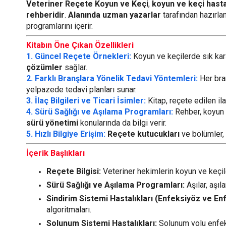
Veteriner Reçete Koyun ve Keçi
,
koyun ve keçi hastal
rehberidir
.
Alanında uzman yazarlar
tarafından hazırla
programlarını içerir.
Kitabın Öne Çıkan Özellikleri
1. Güncel Reçete Örnekleri:
Koyun ve keçilerde sık karş
çözümler
sağlar.
2. Farklı Branşlara Yönelik Tedavi Yöntemleri:
Her bra
yelpazede tedavi planları sunar.
3. İlaç Bilgileri ve Ticari İsimler:
Kitap, reçete edilen il
4. Sürü Sağlığı ve Aşılama Programları:
Rehber, koyun v
sürü yönetimi
konularında da bilgi verir.
5. Hızlı Bilgiye Erişim:
Reçete kutucukları
ve bölümler, h
İçerik Başlıkları
Reçete Bilgisi:
Veteriner hekimlerin koyun ve keçiler
Sürü Sağlığı ve Aşılama Programları:
Aşılar, aşı
Sindirim Sistemi Hastalıkları (Enfeksiyöz ve E
algoritmaları.
Solunum Sistemi Hastalıkları:
Solunum yolu enfeksi